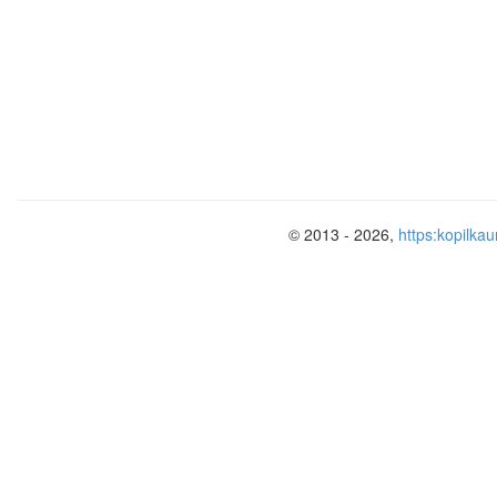
© 2013 - 2026,
https:kopilkau
The more we are together
Together, together
The more we are together
The happier we are,