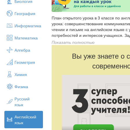
Биология
География
План открытого урока в 3 классе по английскому языку по теме «Animals» Цель урока: совершенствование коммуникативных умений в говорении, аудировании, чтении и письме на английском языке с учетом речевых возможностей, потребностей и интересов учащихся. Задачи урока: 1.Формировать навыки употребления в речи модального глагола "can" в утвердительных, отрицательных и вопросительных предложениях. 2. Развивать навыки говорения (вести диалог – расспрос; строить монологическое высказывание); развивать речемыслительные и познавательные способности; 3. Воспитывать любовь к животным, воспитывать культуру общения. Оборудование урока: Паровозик, карточки с буквами и со звуками, игрушки мягкие, компьютер, проектор, ромашки- буквы, следы медведя. Ход урока: 1. Орг. момент. Слайд 1 Good morning, children, quests. I am glad to see you. How are you? Good morning, Good morning Good morning to you. Good morning, dear teacher! I am glad to see you. T: Today we have an unusual lesson. Welcome to the magic trip! First of all I would like you to look at the screen. What can you see? Who are they? What is it? P: a fox, a bear, a cat, a frog, a train T: Try to guess what topic of our lesson is. Ps: Animals. T: Yes, you are right. Today we are going to speak about animals. Слайд 2 Do you remember the Russian animated cartoon «Train from Romashkovo»? If you not, look at the screen and watch this animation, please. He will help us. We are going to travel by train. At our lesson we will sing the songs, meet our friends- animals, play many interesting games, and learn some new words, count and read. T: Our train is very funny and curious. Сегодня мы отправляемся в путешествие. А путешествовать мы будем с волшебным паровозиком из Ромашкова! (Показываю на доске рисунок паровозика). Мы все помним замечательный мультфильм «Паровозик из Ромашкова», в котором рассказывается о паровозике, который возил детей на станцию Ромашкова. Ему очень нравилось любоваться красотой природы и поэтому он часто делал остановки, из-за чего всегда опаздывал. Вспомнили? Наш паровозик очень любит путешествовать, а во время путешествия он любит веселиться, играть, петь песенки. Давайте поздороваемся с нашим паровозиком (Good morning!) T: Let’s travel and enjoy it. Our train is ready. Are you ready? Let’s start.I wish you to be brave and active during our lesson. II. Речевая зарядка. STATION 1 Cлайд 3 So the first station is «Meeting station» My name is Irina Ivanovna and I will be your teacher today. И паровозик хотел бы познакомиться с вами поближе. T: What do you think what kind of questions will he ask? Какие бы вопросы он задал? 1. What is your name? 2. What is your surname? 3. How are you? 4. How old are you? 5. Where are you from? 6. Have you got a cat? 7. What color is it? 8. How many cats have you got? 9. Have you got a friend? 10. What is he like? (nice, big, fat,slim,clever, strong, brave, funny,sad, cunning, kind, boring,happy, old, shy, witty, cool, angry, bad) 11. Can you swim?( sing, draw, read, write,count) 12. What can you do? ( run, jump, swim,sing, dance,read,write, count play, eat, climb, skip,skate, ski) 13. Do you like animals? Чтобы было интереснее ехать, разучим песню на английском языке. Слайд 4 «The more we are together» The more we are together Together, together The more we are together The happier we are For my friend is your friend And your friend is my friend The more we are together The happier we are. III. Фонетическая зарядка. STATION 2. Слайд 5 T: The next station is «Lugovaya». What do you see on the screen? P: a field-поле, a flower-цветок, daisy [deizi]-ромашка T: What can you see on the flower? P: sounds T: Let’s do our phonetic exercise with our little train. Паровозик поёт песенку и боится опоздать. The sound [t] and poem to this sound, please. Tick- tock, tick-tock Says my clock. Tock-tick, tock-tick Be quick! Колёса паровозика тоже поют песню The sound [?] Together, together Every day. Together, together We work and play. Паровозик видит, что собирается дождь The sound [r] Rain, rain, go away Come again another day Little Johnny wants to play. А теперь паровозик задумался о родных Mother, father Sister, brother Hand in hand with one another. И вот паровозик выпускает дым из трубы The sound [w] Why do you cry Willy? Why do you cry? Why Willy, why Willy, Why Willy, why? T: What another poems do you know, children? T: There are a lot of flowers on the floor. What colour is the flower? (дети повторяют цвета) What colour is the sky? What colour is the grass? Who goes to the blackboard? Please take the flower with the letter and show me the sound on the screen. ( Дети с пола поднимают цветочки со звуками и записывают буквы на доске) Station 3. The next station is ABC. Слайд 6 Let’s remember our English Alphabet. Слайд 7. Please look at our train. What does he do? ( Он боится) Дети выполняют задания. 1. На доске вы видите человечка. Что вы заметили? Let’s find the letters! 2. Тут рассыпались звуки.Write letters to this sounds! 3. Вдруг исчезли буквы. Let’s find the letters! 4. Кто назовёт больше слов н
Информатика
Математика
Показать полностью
Алгебра
Вы уже знаете о 
Геометрия
современно
Химия
Физика
Русский
язык
Английский
язык