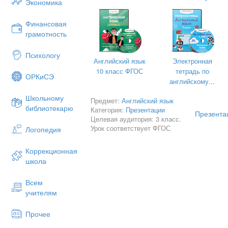
Экономика
Финансовая
Train from Romashkino.
грамотность
Let's travel by train and enjoy it. Our t
Психологу
Are you ready? Let's start and take yo
Английский язык
Электронная
10 класс ФГОС
тетрадь по
ОРКиСЭ
английскому...
Школьному
Предмет:
Английский язык
библиотекарю
Категория:
Презентации
Презентац
Целевая аудитория: 3 класс.
Урок соответствует ФГОС
Логопедия
Коррекционная
школа
Всем
учителям
Прочее