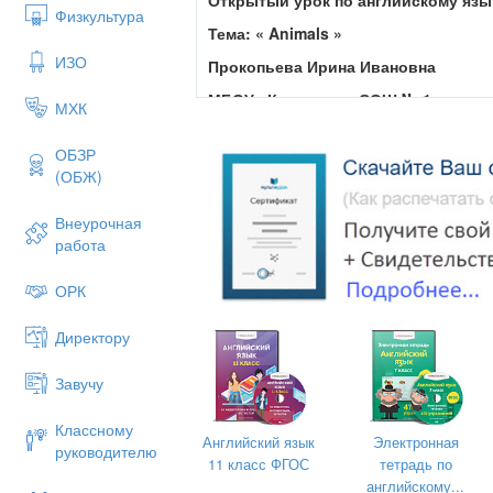
Физкультура
Тема:
«
Animals
»
ИЗО
Прокопьева Ирина Ивановна
МБОУ «Кугесьская СОШ № 1»
МХК
ОБЗР
(ОБЖ)
Внеурочная
работа
ОРК
Директору
Завучу
Классному
Английский язык
Электронная
руководителю
11 класс ФГОС
тетрадь по
английскому...