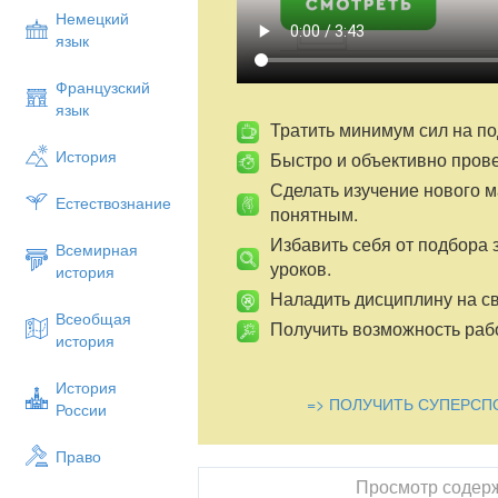
Немецкий
язык
Французский
язык
Тратить минимум сил на по
История
Быстро и объективно пров
Сделать изучение нового 
Естествознание
понятным.
Избавить себя от подбора 
Всемирная
уроков.
история
Наладить дисциплину на св
Всеобщая
Получить возможность рабо
история
История
=> ПОЛУЧИТЬ СУПЕРСП
России
Право
Просмотр содер