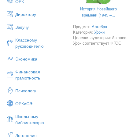
ОРК
История Новейшего
Директору
времени (1945 –...
Предмет:
Алгебра
Завучу
Категория:
Уроки
Целевая аудитория: 8 класс.
Классному
Урок соответствует ФГОС
руководителю
Экономика
Финансовая
грамотность
Психологу
ОРКиСЭ
Школьному
библиотекарю
Логопедия