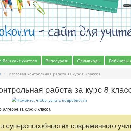
okov.ru
- сайт для учит
е Ваш сайт учителя
Видеоуроки
Олимпиады
Вебинары 
и
Итоговая контрольная работа за курс 8 классса
онтрольная работа за курс 8 клас
 алгебре за курс 8 класса
 о суперспособностях современного учи