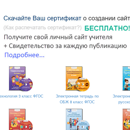
 течению реки и вернулся обратно, затратив на весь путь 9 час
если собственная скорость катера 18 км/ч.
ехнология 3 класс ФГОС
Электронная тетрадь по
Электрон
ОБЖ 8 класс ФГОС
русско