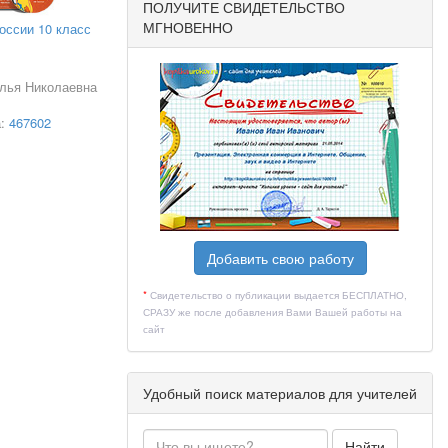
ПОЛУЧИТЕ СВИДЕТЕЛЬСТВО
МГНОВЕННО
оссии 10 класс
лья Николаевна
а:
467602
Добавить свою работу
*
Свидетельство о публикации выдается БЕСПЛАТНО,
СРАЗУ же после добавления Вами Вашей работы на
сайт
Удобный поиск материалов для учителей
Найти