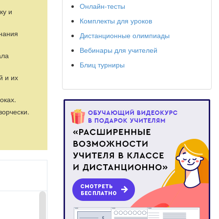
Онлайн-тесты
ку и
Комплекты для уроков
знания
Дистанционные олимпиады
Вебинары для учителей
ала
Блиц турниры
й и их
оках.
ворчески.