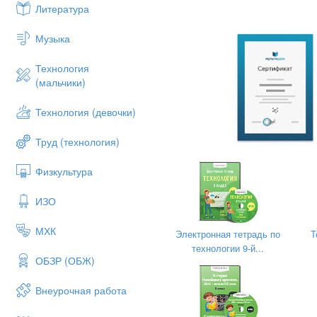
Литература
Катер прошёл 80 км по
Музыка
скорость течения реки, 
Решите неравенство:
Технология
(мальчики)
Технология (девочки)
Труд (технология)
Физкультура
ИЗО
МХК
Электронная тетрадь по
Т
технологии 9-й...
ОБЗР (ОБЖ)
Внеурочная работа