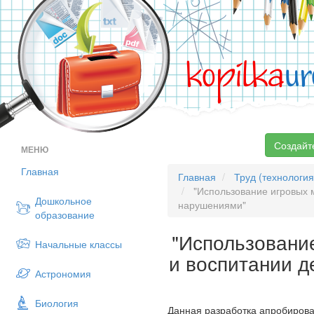
kopilka
ur
Создайт
МЕНЮ
Главная
Главная
Труд (технология
"Использование игровых м
Дошкольное
нарушениями"
образование
"Использовани
Начальные классы
и воспитании д
Астрономия
Биология
Данная разработка апробирова