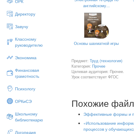
постановка опытов;
ОРК
английскому...
решение проблемы;
Директору
общий вывод.
Завучу
2. Личностно‑ориентирова
Учитывает индивидуальные ос
Классному
дифференцированный подход;
Основы шахматной игры
руководителю
3. Игровые технологии
Экономика
Предмет:
Повышают познавательную ак
Труд (технология)
Категория:
Прочее
ема «Свойства вяжущих»): о
Финансовая
Целевая аудитория: Прочее.
«песчинки». При взаимодейст
грамотность
Урок соответствует ФГОС
Игра на внимание:
ведущий н
а руки; если наполнитель — 
Психологу
4. Проектные методики
Похожие фай
ОРКиСЭ
Позволяют применить знания 
Примеры проектов:
создани
Школьному
Эффективные формы и пр
декоративной отделки стен (
библиотекарю
«Использование информа
5. Принцип наглядности
процессов у обучающихс
Логопедия