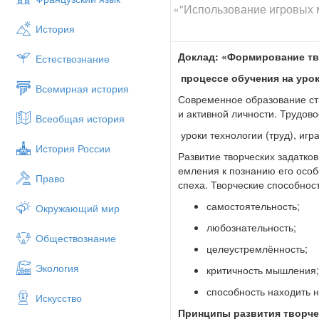
«"Использование игровых м
История
Доклад: «Формирование тв
Естествознание
процессе обучения на урок
Всемирная история
Современное образование ста
и активной личности. Трудово
Всеобщая история
уроки технологии (труд), игр
История России
Развитие творческих задатков
емления к познанию его особ
Право
спеха. Творческие способнос
самостоятельность;
Окружающий мир
любознательность;
Обществознание
целеустремлённость;
Экология
критичность мышления;
способность находить 
Искусство
Принципы развития творче