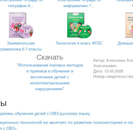
географии 6...
информатике 7...
нное обучение
обенности и уровень подготовки учащихся включает
 индивидуальные заданиия, выбор уровня сложности задач.
Занимательная
Технология 4 класс ФГОС
Домашня
грамматика 5-7 классы
Скачать
тивность и эмоциональный настрой.
Примеры игр:«Вяжущее и п
Автор: Алексенко Ал
"Использование игровых методов
Анатольевич
дин ученик — «вяжущее», остальные
и приемов в обучении и
Дата: 13.05.2026
вии «песчинки» застывают на месте, имитируя образование штукат
Номер свидетельств
воспитании детей с
азывает вяжущие и наполнители. Если названо вяжущее, учащиес
интеллектуальными
остаются на месте.
нарушениями"
лы
на практике и проявить творческий подход.
е декоративных элементов (барельефов, рельефов);разработка и
иемы обучения детей с ОВЗ русскому языку.
филёнка, бордюр, трафаре;изготовление поделок из гипса, глины.
ционных технологий на занятиях по развитию психомоторики и с
я с ОВЗ»