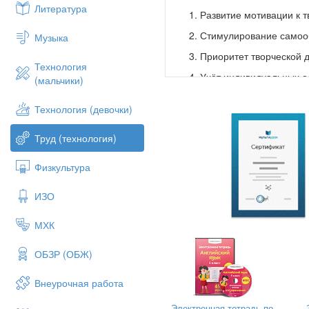
Литература
Развитие мотивации к т
Стимулирование самоо
Музыка
Приоритет творческой 
Технология
Учёт индивидуальных о
(мальчики)
Выбор форм обучения, 
Технология (девочки)
Методы и технологии разви
Труд (технология)
1. Технология проблемного
Создаёт условия для самост
Физкультура
ые растворы»: «Почему раст
Тема «Смешивание цветов»: «
ИЗО
красный, жёлтый, синий)?».
МХК
Этапы проблемного урока:
создание проблемной с
ОБЗР (ОБЖ)
обсуждение проблемы;
Внеурочная работа
выдвижение гипотез;
Электронная тетрадь по