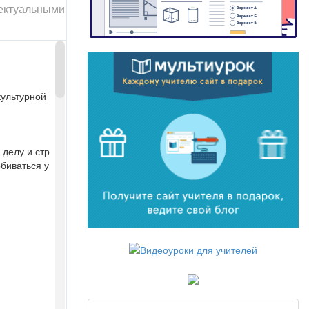
лектуальными
культурной
 делу и стр
биваться у