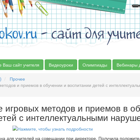
okov.ru
- сайт для учит
е Ваш сайт учителя
Видеоуроки
Олимпиады
Вебинары 
)
Прочее
етодов и приемов в обучении и воспитании детей с интеллектуал
е игровых методов и приемов в о
етей с интеллектуальными наруш
на для учителей на совещании при директоре. Получила положите