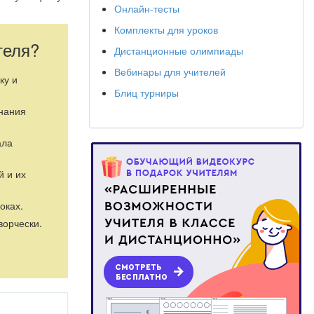
Онлайн-тесты
Комплекты для уроков
теля?
Дистанционные олимпиады
Вебинары для учителей
ку и
Блиц турниры
знания
ала
й и их
оках.
ворчески.