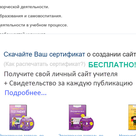
ворческой деятельности.
бразования и самовоспитания.
деятельности в учебном процессе.
собенностей учащихся.
обеспечивающих самостоятельность и творчество.
тия творческих способностей на уроках труд (технологии)
 обучения
оятельного поиска решений.
Пример проблемной ситуации:
Тема 
воры застывают?».
Как нарисовать радугу, имея три основных цвета
итуации;
Электронная тетрадь по
Электронная тетрадь по
Немецкий