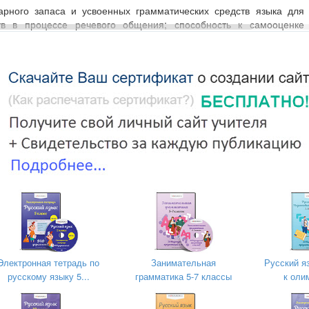
арного запаса и усвоенных грамматических средств языка для 
в в процессе речевого общения; способность к самооценке
речью.
ты
:
чевой деятельности:
ормации устного и письменного сообщения;
тения;
формацию из различных источников, включая средства массовой 
ачения, ресурсы Интернета;
ора и систематизации материала на определенную тему; ум
рмации, ее анализ и отбор; способность к преобразованию, со
ченной в результате чтения или аудирования, в том числе и
мационных технологий;
ели предстоящей учебной деятельности (индивидуальной и колл
, оценивать достигнутые результаты и адекватно формулировать их
Электронная тетрадь по
Занимательная
Русский я
русскому языку 5...
грамматика 5-7 классы
к оли
вильно излагать свои мысли в устной и письменной форме;
удиторией сверстников с небольшими сообщениями, докладом;