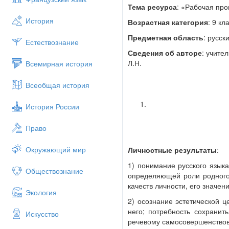
Тема ресурса
: «Рабочая про
История
Возрастная категория
: 9 кл
Предметная область
: русск
Естествознание
Сведения об авторе
: учите
Л.Н.
Всемирная история
Всеобщая история
История России
Право
Окружающий мир
Личностные результаты
:
1) понимание русского языка
Обществознание
определяющей роли родного 
качеств личности, его значе
Экология
2) осознание эстетической ц
него; потребность сохранит
Искусство
речевому самосовершенство