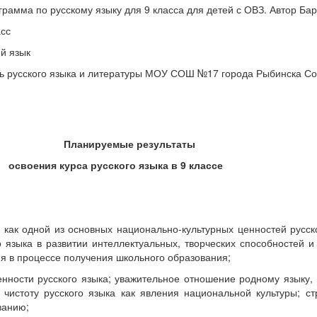
грамма по русскому языку для 9 класса для детей с ОВЗ. Автор Ба
асс
ий язык
ль русского языка и литературы МОУ СОШ №17 города Рыбинска С
Планируемые результаты
освоения курса русского языка в 9 классе
 как одной из основных национально-культурных ценностей русск
языка в развитии интеллектуальных, творческих способностей 
ния в процессе получения школьного образования;
енности русского языка; уважительное отношение родному языку, 
ь чистоту русского языка как явления национальной культуры; с
ванию;