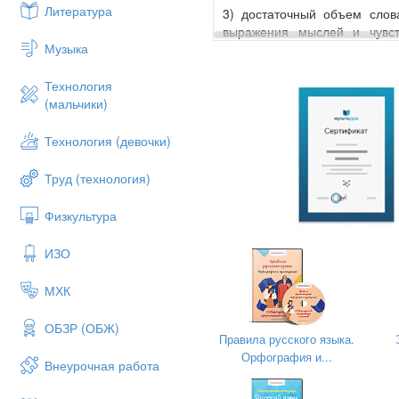
Литература
3) достаточный объем слов
выражения мыслей и чувст
Музыка
наблюдения за собственной 
Метапредметные результа
Технология
1) владение всеми видами ре
(мальчики)
• адекватное понимание инф
Технология (девочки)
• владение разными видами ч
Труд (технология)
• способность извлекать ин
компакт-диски учебного назн
Физкультура
• овладение приемами отб
самостоятельный поиск инфо
ИЗО
передаче информации, полу
технических средств и инфор
МХК
• способность определять ц
последовательность действий
ОБЗР (ОБЖ)
Правила русского языка.
письменной форме;
Орфография и...
Внеурочная работа
• способность свободно, пра
• умение выступать перед а