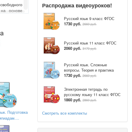
Распродажа видеоуроков!
свободного
 на основе
Русский язык 9 класс ФГОС
1730 руб.
2660 руб.
Русский язык 11 класс ФГОС
2060 руб.
3170 руб.
информации,
Русский язык. Сложные
вопросы. Теория и практика
ение вести
1730 руб.
2660 руб.
хранению и
 с помощью
Электронная тетрадь по
русскому языку 11 класс ФГОС
1860 руб.
2860 руб.
ективной),
 в устной и
зык. Подготовка
Смотреть все комплекты
мпиадам....