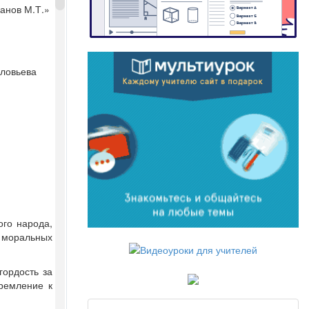
ранов М.Т.»
оловьева
ого народа,
и моральных
гордость за
тремление к