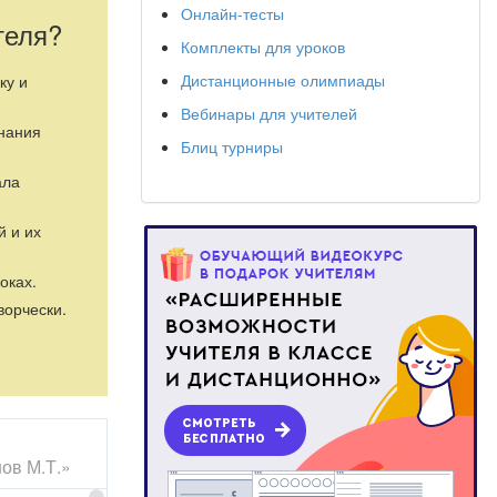
Онлайн-тесты
теля?
Комплекты для уроков
Дистанционные олимпиады
ку и
Вебинары для учителей
знания
Блиц турниры
ала
й и их
оках.
ворчески.
ов М.Т.»