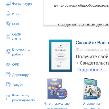
Физкультура
для директора общеобразователь
ИЗО
МХК
СОЗДАНИЕ УСЛОВИЙ ДЛЯ И
ОБЩЕОБРАЗОВА
ОБЗР
(ОБЖ)
Внеурочная
работа
ОРК
Директору
Завучу
Классному
руководителю
Интеллектуально-
Электронная
развивающие
тетрадь по