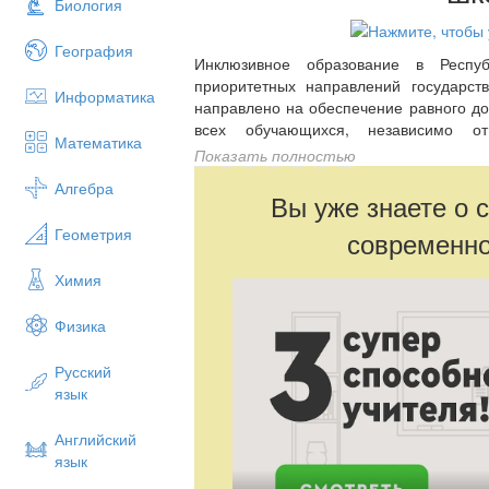
Биология
География
Инклюзивное образование в Респу
приоритетных направлений государст
Информатика
направлено на обеспечение равного до
всех обучающихся, независимо от
Математика
социальных и иных особенностей.
Показать полностью
Современная школа должна не только
Алгебра
Вы уже знаете о 
полноценного развития каждого р
обучающимся с особыми образовательн
Геометрия
современно
требуется адаптация образовательной с
Химия
Настоящее методическое пособие п
управленческих команд и направле
Физика
инклюзивного образования.
Русский
язык
Английский
язык