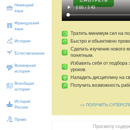
Немецкий
язык
Французский
язык
Тратить минимум сил на по
Быстро и объективно пров
История
Сделать изучение нового 
Естествознание
понятным.
Избавить себя от подбора 
Всемирная
уроков.
история
Наладить дисциплину на св
Всеобщая
Получить возможность рабо
история
История
=> ПОЛУЧИТЬ СУПЕРСП
России
Право
Просмотр содер