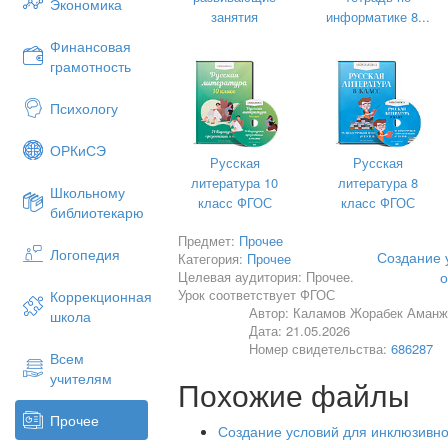
Экономика
занятия
информатике 8...
Финансовая
грамотность
Психологу
ОРКиСЭ
Русская
Русская
литература 10
литература 8
Школьному
класс ФГОС
класс ФГОС
библиотекарю
Предмет:
Прочее
Логопедия
Создание 
Категория:
Прочее
Целевая аудитория: Прочее.
о
Урок соответствует ФГОС
Коррекционная
Автор: Каламов Жорабек Аманж
Ирт
школа
Дата: 21.05.2026
20
Номер свидетельства:
686287
Всем
учителям
Похожие файлы
Введ
Прочее
Создание условий для инклюзивн