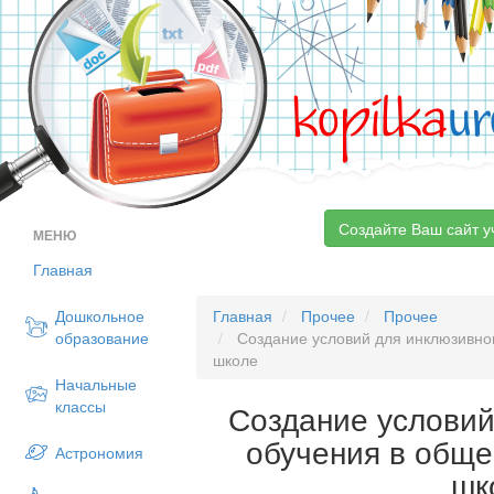
kopilka
ur
Создайте Ваш сайт у
МЕНЮ
Главная
Дошкольное
Главная
Прочее
Прочее
образование
Создание условий для инклюзивно
школе
Начальные
классы
Создание условий
обучения в общ
Астрономия
шк