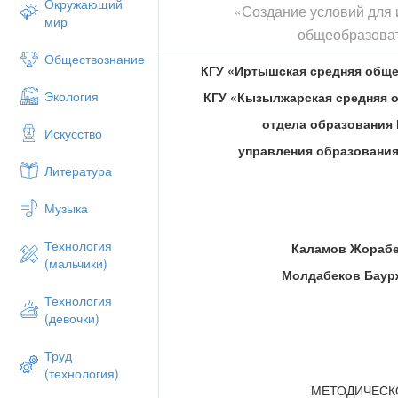
Окружающий
«Создание условий для 
мир
общеобразова
Обществознание
КГУ «Иртышская средняя общ
Экология
КГУ «Кызылжарская средняя 
отдела образования
Искусство
управления образовани
Литература
Музыка
Технология
Каламов Ж
ораб
(мальчики)
Молдабеков Баур
Технология
(девочки)
Труд
(технология)
МЕТОДИЧЕСК