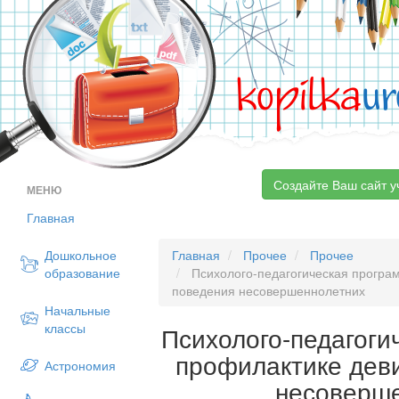
kopilka
ur
Создайте Ваш сайт у
МЕНЮ
Главная
Дошкольное
Главная
Прочее
Прочее
образование
Психолого-педагогическая програ
поведения несовершеннолетних
Начальные
классы
Психолого-педагоги
профилактике дев
Астрономия
несоверш