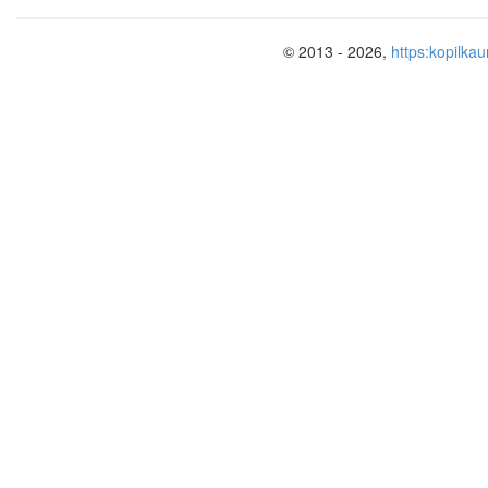
© 2013 - 2026,
https:kopilkau
Пояснитель
Актуальность
проблемы
проф
несовершеннолетних связана со 
оказавшихся в трудных жизненн
систематизированной педагогическ
помощи. Для таких детей могут быть 
заброшенности, незащищенности, н