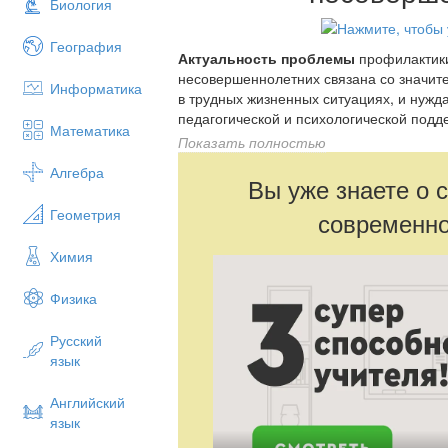
Биология
География
Актуальность проблемы
профилактик
несовершеннолетних связана со значит
Информатика
в трудных жизненных ситуациях, и нуж
педагогической и психологической подд
Математика
быть характерными ощущение одиночес
Показать полностью
неприязни по отношению к взрослым, н
Алгебра
обществе, моральным устоям общества,
Вы уже знаете о 
окружающего мира, замещение духовны
Геометрия
современно
выразить себя через нарушение принят
действия.
Химия
Физика
Русский
язык
Английский
язык