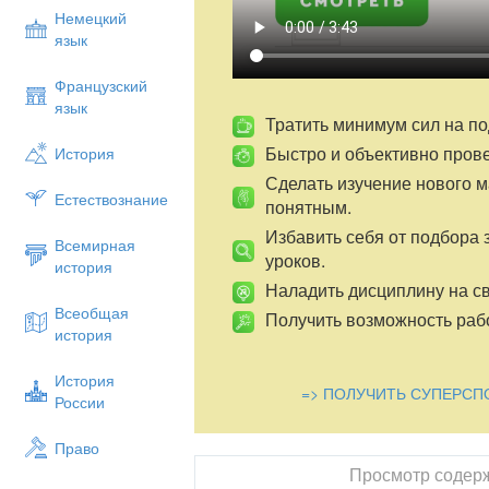
Немецкий
язык
Французский
язык
Тратить минимум сил на по
Быстро и объективно пров
История
Сделать изучение нового 
Естествознание
понятным.
Избавить себя от подбора 
Всемирная
уроков.
история
Наладить дисциплину на св
Всеобщая
Получить возможность рабо
история
История
=> ПОЛУЧИТЬ СУПЕРСП
России
Право
Просмотр содер