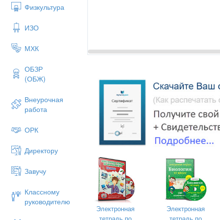
Физкультура
ИЗО
МХК
ОБЗР
(ОБЖ)
Внеурочная
работа
ОРК
Директору
Завучу
Классному
Психолого-педагог
руководителю
по профилактике девиантного 
Электронная
Электронная
тетрадь по
тетрадь по