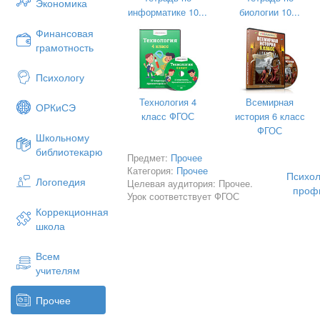
на 2024-2025
Экономика
информатике 10...
биологии 10...
Финансовая
грамотность
Психологу
Технология 4
Всемирная
ОРКиСЭ
класс ФГОС
история 6 класс
ФГОС
Школьному
библиотекарю
Предмет:
Прочее
Категория:
Прочее
Психол
Логопедия
Целевая аудитория: Прочее.
профи
Урок соответствует ФГОС
Коррекционная
школа
Всем
учителям
Прочее
20