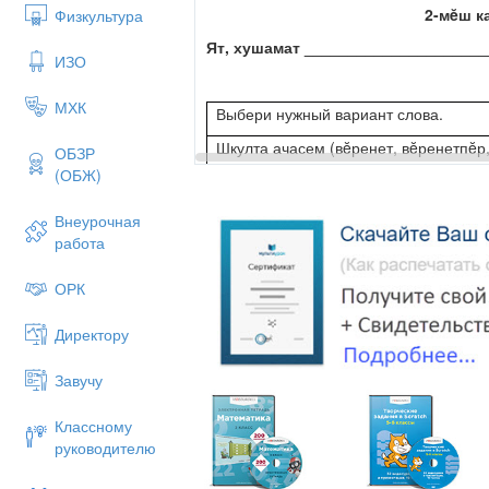
2-мĕш к
Физкультура
Ят, хушамат ____________________
ИЗО
МХК
Выбери нужный вариант слова.
Шкулта ачасем (вĕренет, вĕренетпĕр,
ОБЗР
(ОБЖ)
Эпĕ кĕнеке вулама (юратать, юрататп
Эсĕ ăçта (каять, каятăн, каятăп)?
Внеурочная
работа
ОРК
3-мĕш к
Ят, хушамат ____________________
Директору
Завучу
Выбери нужный вариант слова.
Дима задача (шутлаççĕ, шутлать, шут
Классному
руководителю
Эпир бассейнта (ишетпĕр, ишеççĕ, и
Вĕсем лайăх (пурăнать, пурăнатпăр, 