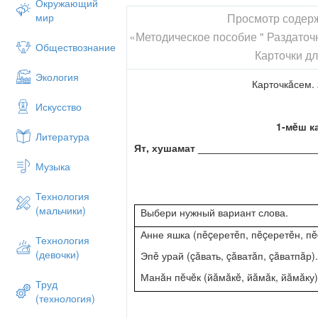
Окружающий
Просмотр содер
мир
«Методическое пособие " Раздаточ
Обществознание
Карточки дл
Экология
Карточкăсем. 
Искусство
1-мĕш к
Литература
Ят, хушамат ____________________
Музыка
Технология
(мальчики)
Выбери нужный вариант слова.
Анне яшка (пĕçеретĕп, пĕçеретĕн, пĕ
Технология
(девочки)
Эпĕ урай (çăвать, çăватăп, çăватпăр).
Манăн пĕчĕк (йăмăкĕ, йăмăк, йăмăку)
Труд
(технология)