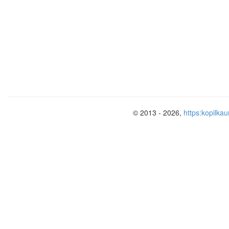
Выбери нужный вариант слова.
Качака курăк (çиетпĕр, çиет, çиетĕп).
Вĕсем чечек (шăварать, шăвараççĕ, 
Эпир телевизор(пăхать, пăхаççĕ, пăх
© 2013 - 2026,
https:kopilkau
7-мĕш к
Ят, хушамат ____________________
Подбери правильный вариант.
Вăрманта кăмпа ÿсетĕп Хирте чечекс