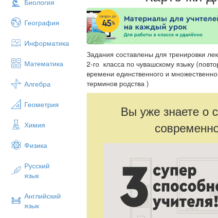
Биология
География
Информатика
Задания составлены для тренировки ле
Математика
2-го класса по чувашскому языку (повт
времени единственного и множественно
терминов родства )
Алгебра
Геометрия
Вы уже знаете о 
современно
Химия
Физика
Русский
язык
Английский
язык