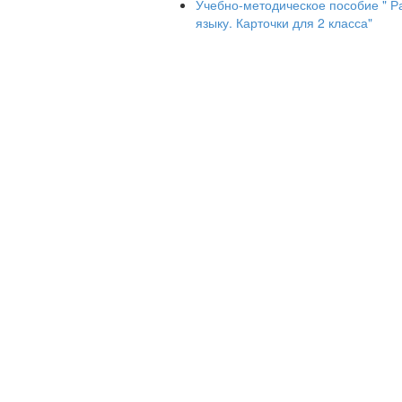
Учебно-методическое пособие " Р
языку. Карточки для 2 класса"
5-мĕш к
Ят, хушамат ____________________
Выбери нужный вариант слова.
Анне пăтă (пĕçеретпĕр, пĕçертĕмĕр, 
Эпĕ сĕт (ĕçет, ĕçетпĕр, ĕçетĕп).
Эсир лайăх (ларать, ларатăр, ларатп
6-мĕш к
Ят, хушамат ____________________