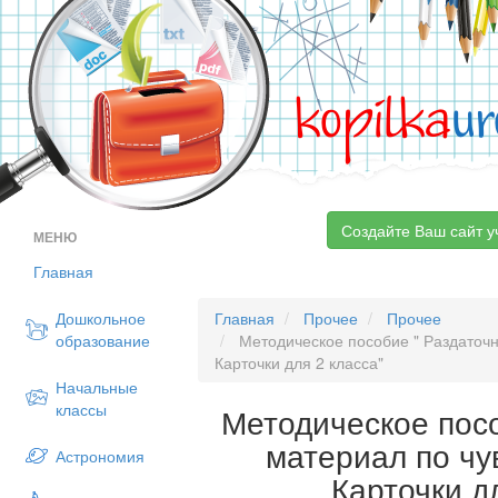
kopilka
ur
Создайте Ваш сайт у
МЕНЮ
Главная
Дошкольное
Главная
Прочее
Прочее
образование
Методическое пособие " Раздаточн
Карточки для 2 класса"
Начальные
классы
Методическое пос
материал по чу
Астрономия
Карточки д