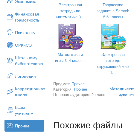
Экономика
Электронная
Творческие
тетрадь по
задания в Sсratch
Финансовая
математике 3...
5-6 классы
грамотность
Психологу
4-мĕш к
ОРКиСЭ
Ят, хушамат ____________________
Математика и
Электронная
Школьному
игры 3–4 классы
тетрадь
библиотекарю
окружающий мир
1...
Логопедия
Выбери нужный вариант слова.
Предмет:
Прочее
Методическо
Коррекционная
Категория:
Прочее
Кушак какай (юрататпăр, юратать, юр
Целевая аудитория: 2 класс
чувашск
школа
Ĕне сĕт (паратпăр, параççĕ, парать).
Всем
Йытă кил (сыхлать, сыхлаççĕ, сыхлат
учителям
Похожие файлы
Прочее