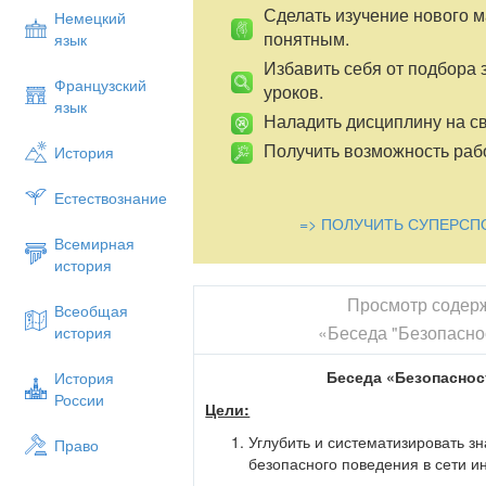
Сделать изучение нового 
Немецкий
понятным.
язык
Избавить себя от подбора 
Французский
уроков.
язык
Наладить дисциплину на св
Получить возможность рабо
История
Естествознание
=> ПОЛУЧИТЬ СУПЕРСП
Всемирная
история
Просмотр содер
Всеобщая
«Беседа "Безопаснос
история
Беседа «Безопаснос
История
России
Цели:
Углубить и систематизировать з
Право
безопасного поведения в сети и