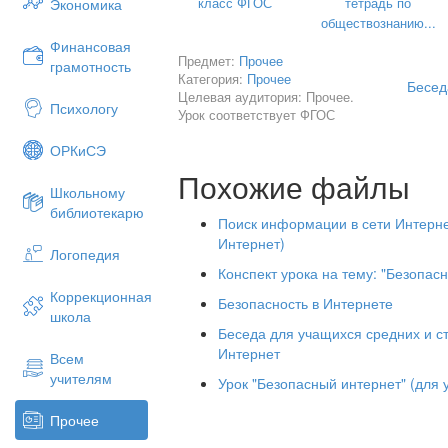
класс ФГОС
тетрадь по
Экономика
можно находить новых друзей;
обществознанию...
Финансовая
можно общаться с людьми из ра
Предмет:
Прочее
грамотность
Категория:
Прочее
можно пользоваться электронной
Бесед
Целевая аудитория: Прочее.
Психологу
играть в онлайн игры;
Урок соответствует ФГОС
можно рассматривать географич
ОРКиСЭ
маршруты для путешествий.
Похожие файлы
Школьному
Верно. Интернет – очень мощный ресу
библиотекарю
жизнь человека и открывает почти не
Поиск информации в сети Интерн
самореализации и саморазвития юной 
Интернет)
досуга. Но, вместе с тем, в интернете
Логопедия
детей, так и для взрослых. Знание эти
Конспект урока на тему: "Безопасн
Коррекционная
Итак, подведем итоги. Какие угрозы с
Безопасность в Интернете
школа
это вирусы и черви;
Беседа для учащихся средних и ст
Интернет
Всем
нелегальные и вредные материа
учителям
особенностям и негативно влияю
Урок "Безопасный интернет" (для
здоровье детей;
Прочее
спам;