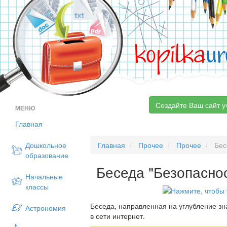
kopilka
ur
Создайте Ваш сайт у
МЕНЮ
Главная
Дошкольное
Главная
Прочее
Прочее
Бесе
образование
Беседа "Безопаснос
Начальные
классы
Беседа, направленная на углубление зн
Астрономия
в сети интернет.