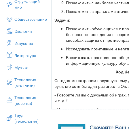
Окружающий
Познакомить с наиболее частыми
мир
Познакомить с правилами этиче
Обществознание
Задачи:
Познакомить обучающихся с пра
Экология
безопасного поведения в совре
способах защиты от противоправ
Искусство
Исследовать позитивные и негат
Литература
Воспитывать нравственное общ
информационную культуру обуч
Музыка
Ход б
Технология
Сегодня мы затронем насущную тему д
(мальчики)
руки, кто хотя бы один раз играл в Он
- Говорите ли вы с друзьями об играх,
Технология
и т. д.?
(девочки)
- Случалось ли вам забывать о време
Труд
(Ответы детей.)
(технология)
Итак, тема нашей беседы о мире, с ко