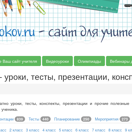
okov.ru
- сайт для учит
е Ваш сайт учителя
Видеоуроки
Олимпиады
Вебинары 
 уроки, тесты, презентации, конс
атно уроки, тесты, конспекты, презентации и прочие полезные
 ученика.
ентации
Тесты
Планирование
Мероприятия
839
440
250
273
ласс
2 класс
3 класс
4 класс
5 класс
6 класс
7 класс
8 класс
9 к