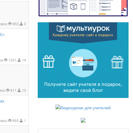
овна
953
0
й)»
на
1331
14
вна
811
10
ках
евна
893
1