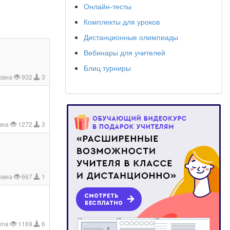
Онлайн-тесты
Комплекты для уроков
Дистанционные олимпиады
Вебинары для учителей
Блиц турниры
овна
932
3
овна
1272
3
овна
667
1
owna
1169
6