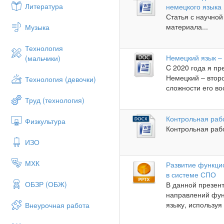
Литература
немецкого языка
Статья с научно
материала...
Музыка
Технология
Немецкий язык –
(мальчики)
C 2020 года я пр
Немецкий – втор
Технология (девочки)
сложности его во
Труд (технология)
Контрольная раб
Физкультура
Контрольная рабо
ИЗО
МХК
Развитие функци
в системе СПО
ОБЗР (ОБЖ)
В данной презе
направлений фун
языку, используя
Внеурочная работа