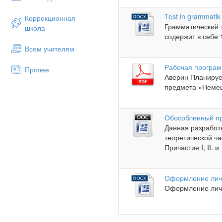
Test in grammatik
Коррекционная
Грамматический т
школа
содержит в себе 1
Всем учителям
Рабочая програм
Прочее
Аверин Планируе
предмета «Немецк
Обособленный пр
Данная разработк
теоретической ча
Причастие I, II.
Оформление личн
Оформление личн