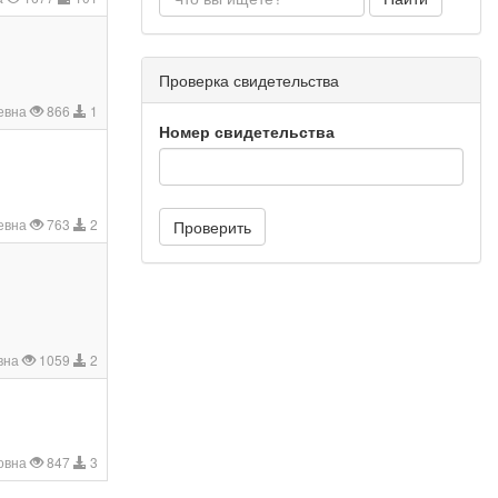
Проверка свидетельства
евна
866
1
Номер свидетельства
евна
763
2
Проверить
вна
1059
2
овна
847
3