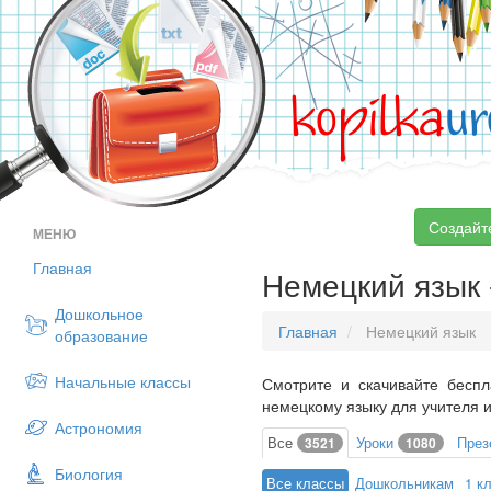
kopilka
ur
Создайт
МЕНЮ
Главная
Немецкий язык -
Дошкольное
Главная
Немецкий язык
образование
Начальные классы
Смотрите и скачивайте беспл
немецкому языку для учителя и
Астрономия
Все
Уроки
През
3521
1080
Биология
Все классы
Дошкольникам
1 к