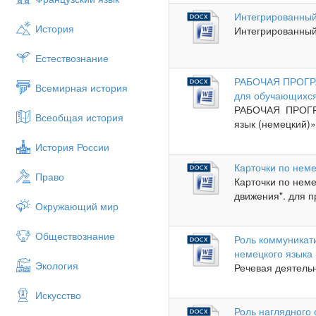
Интегрированный
История
Интегрированный 
Естествознание
РАБОЧАЯ ПРОГРА
Всемирная история
для обучающихся
РАБОЧАЯ ПРОГРА
Всеобщая история
язык (немецкий)
История России
Карточки по неме
Право
Карточки по неме
движения". для п
Окружающий мир
Обществознание
Роль коммуникат
немецкого языка
Экология
Речевая деятельн
Искусство
Роль наглядного 