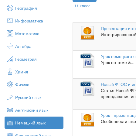
11 класс
География
Информатика
Презентация инт
Математика
Интегрированный 
Алгебра
Урок немецкого я
Геометрия
Урок по теме &...
Химия
Новый ФГОС и ин
Физика
Статья Новый ФГ
преподавания ино
Русский язык
Английский язык
Урок - презентац
Особенности школ
Немецкий язык
Французский язык