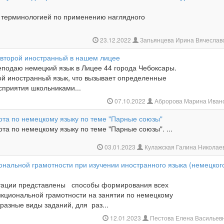
й терминологией по применению наглядного
23.12.2022
Запьянцева Ирина Вячеслав
 второй иностранный в нашем лицее
еподаю немецкий язык в Лицее 44 города Чебоксары.
ой иностранный язык, что вызывает определенные
сприятия школьниками...
07.10.2022
Абророва Марина Иван
ота по немецкому языку по теме "Парные союзы"
та по немецкому языку по теме "Парные союзы". ...
03.01.2023
Кулажская Галина Николае
ональной грамотности при изучении иностранного языка (немецког
нтации представлены способы формирования всех
кциональной грамотности на занятии по немецкому
 разные виды заданий, для раз...
12.01.2023
Пестова Елена Васильев