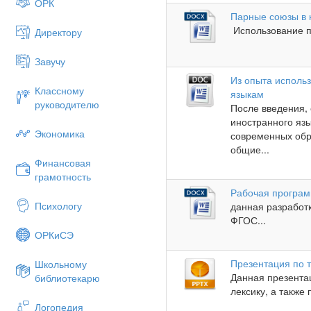
ОРК
Парные союзы в
Использование п
Директору
Завучу
Из опыта исполь
Классному
языкам
руководителю
После введения,
иностранного яз
Экономика
современных обр
общие...
Финансовая
грамотность
Рабочая програм
Психологу
данная разработ
ФГОС...
ОРКиСЭ
Презентация по т
Школьному
Данная презента
библиотекарю
лексику, а также
Логопедия