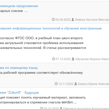
 немецком предложении
арных союзов ...
20.09.2022
Левина Наталья Виктор
зования информационных технологий в обучении иностранным
 согласно ФГОС ООО, в учебный план школ второго
ыка актуальной становится проблема использования
азовательных технологий. В статье рассматриваются
07.10.2022
Абророва Марина Иван
ма по немецкому языку
ка рабочей программе соответствует обновсённому
13.11.2022
Букина Ирина Никола
еме "Zukunft" - Будущее
ция поможет понять изучаемый материал, запомнить
 потренироваться в спряжении глагола werden....
30.12.2022
Овечкина Антонина Анатольевн