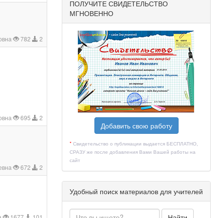
ПОЛУЧИТЕ СВИДЕТЕЛЬСТВО
МГНОВЕННО
овна
782
2
овна
695
2
Добавить свою работу
*
Свидетельство о публикации выдается БЕСПЛАТНО,
СРАЗУ же после добавления Вами Вашей работы на
сайт
евна
672
2
Удобный поиск материалов для учителей
Найти
а
1677
101