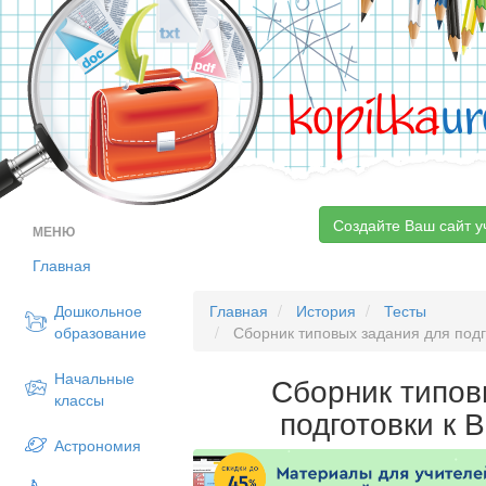
kopilka
ur
Создайте Ваш сайт у
МЕНЮ
Главная
Дошкольное
Главная
История
Тесты
образование
Сборник типовых задания для подг
Начальные
Сборник типов
классы
подготовки к 
Астрономия