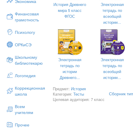
Экономика
История Древнего
Электронная
мира 5 класс
тетрадь по
Финансовая
ФГОС
всеобщей
грамотность
истории...
Психологу
ОРКиСЭ
Школьному
Электронная
Электронная
библиотекарю
тетрадь по
тетрадь по
истории
всеобщей
Логопедия
Древнего...
истории...
Коррекционная
Предмет:
История
Сборник тип
школа
Категория:
Тесты
Целевая аудитория: 7 класс
Всем
учителям
Прочее