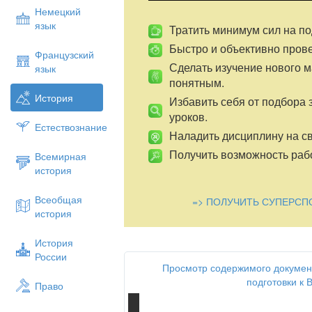
Немецкий
язык
Тратить минимум сил на по
Быстро и объективно пров
Французский
Сделать изучение нового 
язык
понятным.
История
Избавить себя от подбора 
уроков.
Естествознание
Наладить дисциплину на св
Получить возможность рабо
Всемирная
история
Всеобщая
=> ПОЛУЧИТЬ СУПЕРСП
история
История
России
Просмотр содержимого докумен
подготовки к 
Право