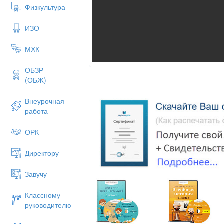
Физкультура
ИЗО
МХК
ОБЗР
(ОБЖ)
Внеурочная
работа
ОРК
Директору
Завучу
Классному
руководителю