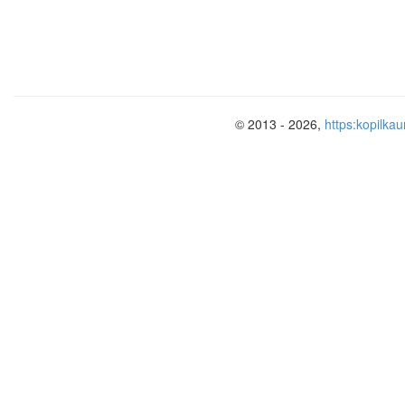
СВЯ И с РОССИЕЙ – послы,
Купцы, Союз+ грамоты
МОГУЛИСТ Н-ойраты= грабеж
Жеты
© 2013 - 2026,
https:kopilkau
БО ЬБА и МИР
с Узбек
«
Клятвенный
С
ОЮЗ» поддержка
Абдаллах -2 . Баба- султана
Хан Бухары «подарок»- земли
Туркестанский регион
Опрос Д/З: 1. Фронтальное собеседов