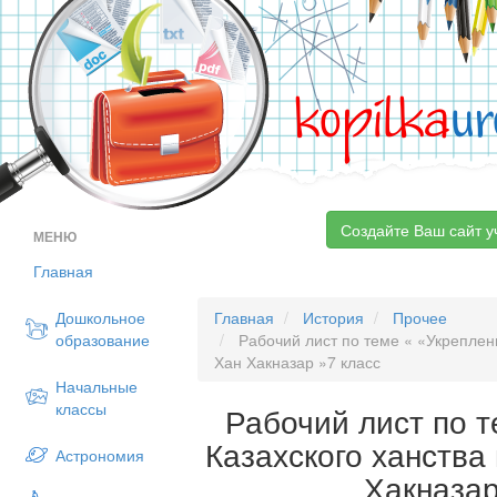
kopilka
ur
Создайте Ваш сайт у
МЕНЮ
Главная
Дошкольное
Главная
История
Прочее
образование
Рабочий лист по теме « «Укреплени
Хан Хакназар »7 класс
Начальные
классы
Рабочий лист по 
Казахского ханства
Астрономия
Хакназар