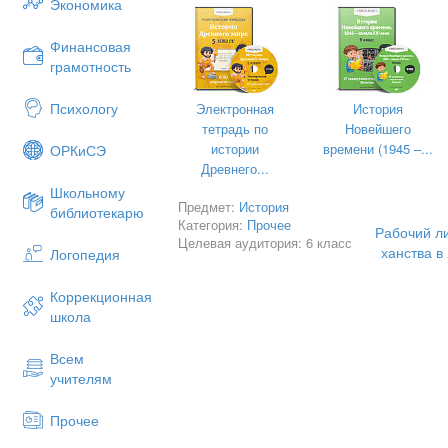
Экономика
Финансовая
грамотность
Психологу
Электронная
История
тетрадь по
Новейшего
КРИЗИС 15 лет У удшение –причины?
истории
времени (1945 –...
ОРКиСЭ
Древнего...
Школьному
Предмет:
История
библиотекарю
ЭКОН.
Р ЗВИТИЕ –
торговля
Категория:
Прочее
Рабочий ли
Целевая аудитория: 6 класс
ханства в
Логопедия
1552-1556 АСТРАХАНЬ +
АЗАНЬ + Кр
Коррекционная
РИЗИС Ногай.Орды
школа
ПЛЕМЕ А-алшин- МЛ.жуз
Всем
учителям
Р СШИРЕНИЕ
S
+
автор-т
Прочее