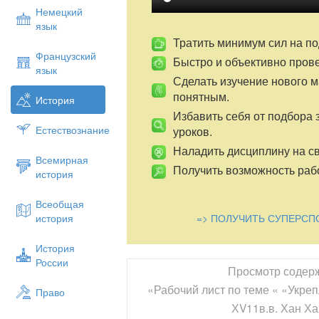
Немецкий
язык
Тратить минимум сил на по
Французский
Быстро и объективно пров
язык
Сделать изучение нового 
понятным.
История
Избавить себя от подбора 
Естествознание
уроков.
Наладить дисциплину на св
Всемирная
Получить возможность рабо
история
Всеобщая
=> ПОЛУЧИТЬ СУПЕРСП
история
История
России
Просмотр содер
«Рабочий лист по теме « «Укреп
Право
ХV11в.в. Хан Ха