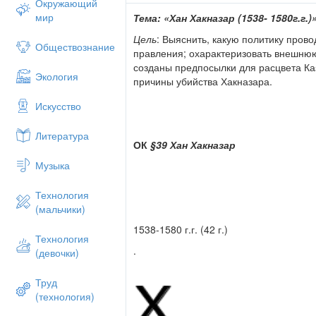
Окружающий
мир
Тема: «Хан Хакназар (1538- 1580г.г.)
Цель
: Выяснить, какую политику прово
Обществознание
правления; охарактеризовать внешнюю
созданы предпосылки для расцвета Ка
Экология
причины убийства Хакназара.
Искусство
Литература
ОК
§39 Хан Хакназар
Музыка
Технология
(мальчики)
1538-1580 г.г. (42 г.)
Технология
.
(девочки)
Труд
(технология)