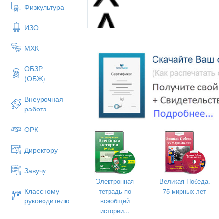
Физкультура
ИЗО
МХК
ОБЗР
(ОБЖ)
Внеурочная
работа
ОРК
Директору
Завучу
Электронная
Великая Победа.
Классному
тетрадь по
75 мирных лет
руководителю
всеобщей
истории...