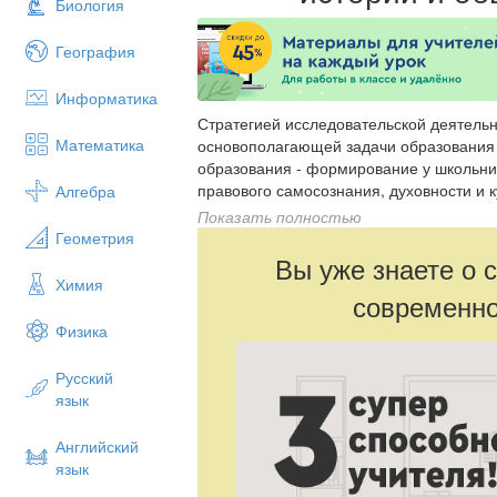
Биология
География
Информатика
Стратегией исследовательской деятель
Математика
основополагающей задачи образования 
образования - формирование у школьник
правового самосознания, духовности и к
Алгебра
самостоятельности, толерантности, спо
Показать полностью
обществе и активной адаптации на рынк
Геометрия
Вы уже знаете о 
Химия
современно
Физика
Русский
язык
Английский
язык