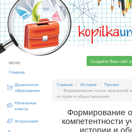
kopilka
ur
Создайте Ваш сайт у
МЕНЮ
Главная
Дошкольное
Главная
История
Прочее
образование
Формирование опыта творческой к
истории и обществознания
Начальные
классы
Формирование о
компетентности у
Астрономия
истории и о