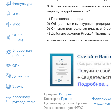
Физкультура
3.
Что
не
являлось причиной сохранени
период раздробленности?
ИЗО
1) Православная вера
2) Общий язык и культурные традиции
МХК
3) Сильная центральная власть в Киев
4) Действие законов Русской Правды в
ОБЗР
(ОБЖ)
4
. Что такое «вотчина» в Древней Руси
1) Часть дружины князя
Внеурочная
2) Налог в пользу церкви
работа
3) Городское самоуправление
4) Наследственное земельное владен
ОРК
5.
Какая из русских земель обособилас
Директору
1) Полоцкая
2) Киевская
Завучу
3) Смоленская
4) Владимиро-Суздальская
Предмет:
История
Классному
Формирован
Категория:
Прочее
6.
В какой земле политическим центро
руководителю
Целевая аудитория: Прочее.
учащихся 
1) Владимиро-Суздальская
Урок соответствует ФГОС