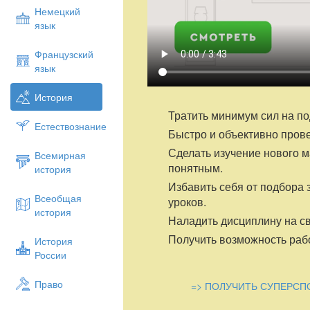
Немецкий
язык
Французский
язык
История
Тратить минимум сил на по
Естествознание
Быстро и объективно пров
Сделать изучение нового 
Всемирная
понятным.
история
Избавить себя от подбора 
Всеобщая
уроков.
история
Наладить дисциплину на св
Получить возможность рабо
История
России
Право
=> ПОЛУЧИТЬ СУПЕРСП