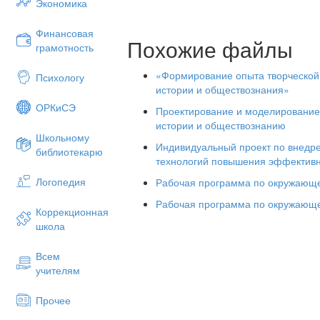
Экономика
2) Галицко-Волынская
3) Киевская
4) Новгородская
Финансовая
Похожие файлы
грамотность
7.
Одно из последствий раздробленно
Руси:
«Формирование опыта творческой 
Психологу
истории и обществознания»
1) Бурный рост городов
2) Развитие местных культурных центр
ОРКиСЭ
Проектирование и моделирование
3) Распространение грамотности
истории и обществознанию
4) Учащение княжеских усобиц
Школьному
Индивидуальный проект по внедр
библиотекарю
8.
Какой город после распада Руси ещ
технологий повышения эффективн
столицей?
Логопедия
Рабочая программа по окружающе
1) Владимир
Рабочая программа по окружающе
2) Киев
Коррекционная
3) Новгород
школа
4) Смоленск
9.
Князья, стремясь получить преимущ
Всем
использовали помощь:
учителям
1) Византийских императоров
Прочее
2) Крестоносцев
3) Половцев