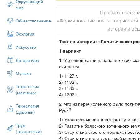
Окружающий
мир
Просмотр содер
«Формирование опыта творческой 
Обществознание
истории и об
Экология
Тест по истории: «Политическая ра
Искусство
1 вариант
1.
Условной датой начала политическо
Литература
считается:
Музыка
1) 1127 г.
2) 1132 г.
Технология
3) 1185 г.
(мальчики)
4) 1202 г.
2.
Что из перечисленного было полити
Технология
Руси?
(девочки)
1) Упадок значения торгового пути «из 
Труд
2) Развитие боярского вотчинного зе
(технология)
3) Отсутствие строгого порядка прест
4) Отсутствие торговых связей между