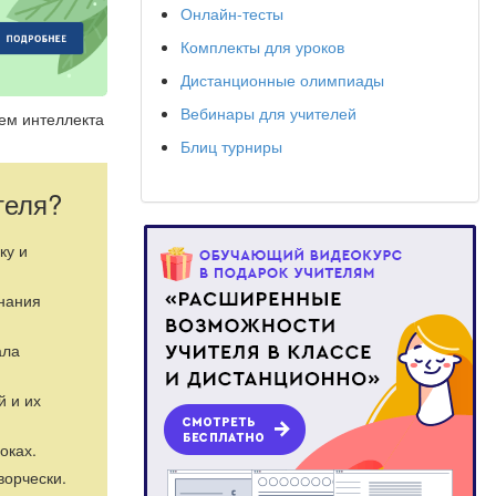
Онлайн-тесты
Комплекты для уроков
Дистанционные олимпиады
Вебинары для учителей
ием интеллекта
Блиц турниры
теля?
ку и
знания
ала
й и их
оках.
ворчески.