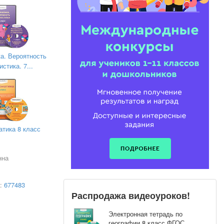
 разное)
а. Вероятность
истика. 7...
ых)
тика 8 класс
нна
а:
677483
Распродажа видеоуроков!
Электронная тетрадь по
географии 8 класс ФГОС