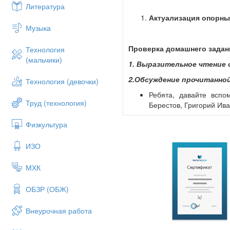
Литература
Актуализация опорны
Музыка
Проверка домашнего задан
Технология
(мальчики)
1. Выразительное чтение
2.Обсуждение прочитанной
Технология (девочки)
Ребята, давайте вспо
Труд (технология)
Берестов, Григорий Ива
Где жили семьи Берест
Физкультура
ИЗО
Давайте дадим краткую харак
Каким представляет н
МХК
уважаемый всеми барин
ОБЗР (ОБЖ)
Что автор рассказыв
чудоковатый, любит всё
Внеурочная работа
Из-за чего враждовали