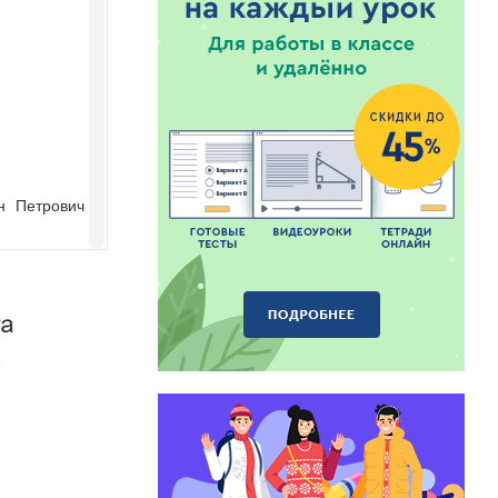
н Петрович
ий хозяин,
кий барин,