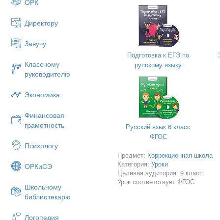
ОРК
Найдите общее и разное в эти
Директору
Завучу
3.Выполнение задания:
Чья 
Подготовка к ЕГЭ по
Английский сад (Муром
Классному
русскому языку
руководителю
Дом выстроен по собст
В будни хозяин в плисо
Экономика
В селе Прилучино. (Му
Финансовая
Сад и зверинец, дорож
грамотность
Русский язык 6 класс
Конюхи одеты английск
ФГОС
Психологу
В Тугилове (Берестовых
Предмет:
Коррекционная школа
Категория:
Уроки
ОРКиСЭ
Целевая аудитория: 9 класс.
4.Краткая характеристика
Урок соответствует ФГОС
Школьному
библиотекарю
Как воспитывались дет
Логопедия