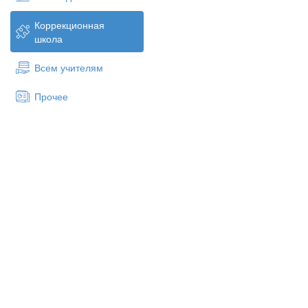
Какими словами-характ
Коррекционная
(Красавица – смуглянка, обр
школа
Стройный, весёлый, озорной,
Всем учителям
Опишите отношения ме
Прочее
Что придумала Лиза? Р
Можно ли с уверенность
3. Изучение нового материа
Сегодня мы продолжим знако
Словарная работа: