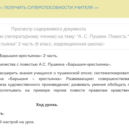
=> ПОЛУЧИТЬ СУПЕРСПОСОБНОСТИ УЧИТЕЛЯ <=
Просмотр содержимого документа
ию (литературному чтению) на тему: "А. С. Пушкин. Повесть
стьянка" 2 часть (9 класс, коррекционная школа)»
Барышня-крестьянка» 2 часть.
комства с повестью А.С. Пушкина «Барышня-крестьянка».
асширить знания учащихся о пушкинской эпохе; систематизироват
на «Барышня – крестьянка»
Развивающие
:
совершенствова
лиза художественного произведения; развивать умения обобщать
спитывать на примере героев повести правилам нравстве
Ход урока.
ь.
 настрой на урок.