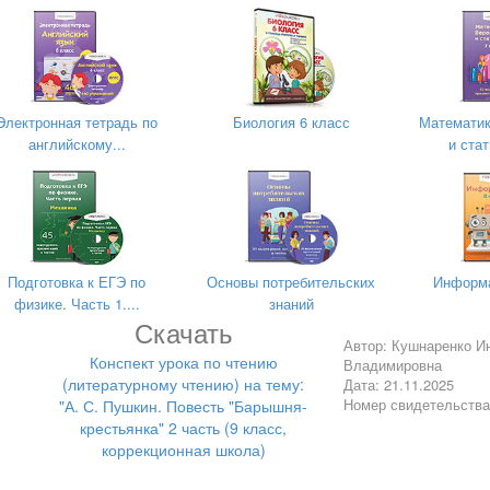
х героях, опираясь на текст (девочки находят общее, а мальчики –
это усадьба?
Электронная тетрадь по
Биология 6 класс
Математик
ских)
английскому...
и стат
венному плану, есть суконная фабрика (Берестовых)
вой куртке, по праздникам – сюртук из домашней работы (Берестов
ромских)
ки, тщательно выметенные и усыпанные песком (Муромских)
Подготовка к ЕГЭ по
Основы потребительских
Информа
ими жокеями (Муромских)
физике. Часть 1....
знаний
Скачать
)
Автор: Кушнаренко И
Конспект урока по чтению
Владимировна
(литературному чтению) на тему:
Дата: 21.11.2025
 главных героев
Номер свидетельств
"А. С. Пушкин. Повесть "Барышня-
крестьянка" 2 часть (9 класс,
коррекционная школа)
и соседей помещиков?