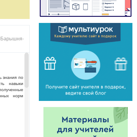
 "Барышня-
ь знания по
ть навыки
 полученные
нных норм