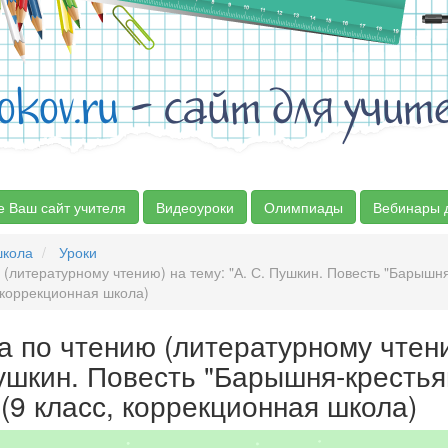
okov.ru
- сайт для учит
е Ваш сайт учителя
Видеоуроки
Олимпиады
Вебинары 
школа
Уроки
 (литературному чтению) на тему: "А. С. Пушкин. Повесть "Барышн
, коррекционная школа)
а по чтению (литературному чтен
Пушкин. Повесть "Барышня-крестья
 (9 класс, коррекционная школа)