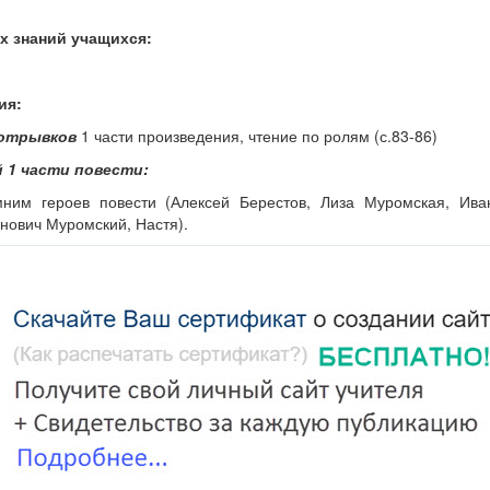
х знаний учащихся:
ия:
 отрывков
1 части произведения, чтение по ролям (с.83-86)
 1 части повести:
мним героев повести (Алексей Берестов, Лиза Муромская, Ива
нович Муромский, Настя).
овых и Муромских? (в поместьях Тугилово и Прилучино)
теристику героям повести.
ам А.С. Пушкин помещика Ивана Петровича Берестова? (Крепк
, не любит всё иностранное)
ает нам о Григории Ивановиче Муромском? (Настоящий русс
 английское)
 соседи-помещики?