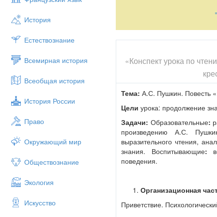
История
Естествознание
«Конспект урока по чтен
Всемирная история
кре
Всеобщая история
Тема:
А.С. Пушкин. Повесть «
История России
Цели
урока: продолжение зна
Право
Задачи:
Образовательные
:
р
произведению А.С. Пушки
выразительного чтения, ана
Окружающий мир
знания.
Воспитывающие
:
во
поведения.
Обществознание
Экология
Организационная част
Искусство
Приветствие. Психологический