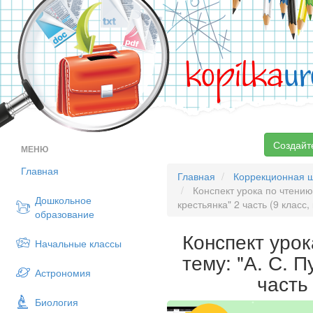
kopilka
ur
Создайт
МЕНЮ
Главная
Главная
Коррекционная 
Конспект урока по чтению
Дошкольное
крестьянка" 2 часть (9 класс
образование
Конспект урок
Начальные классы
тему: "А. С. 
Астрономия
часть
Биология