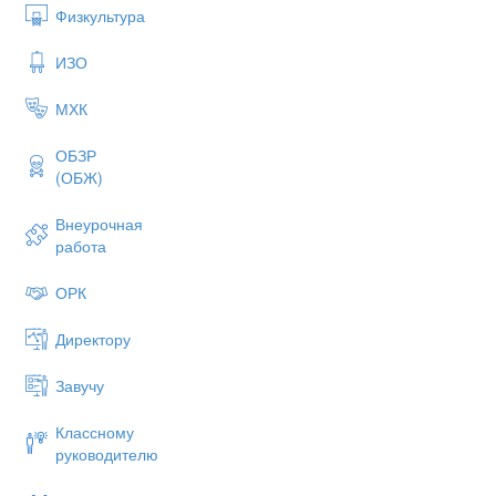
Физкультура
ИЗО
МХК
ОБЗР
(ОБЖ)
Внеурочная
работа
ОРК
Директору
Завучу
Классному
руководителю