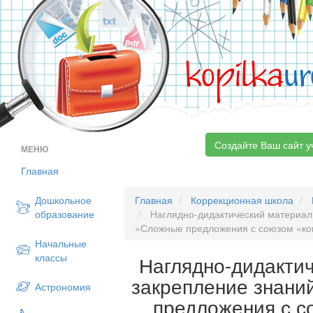
kopilka
ur
Создайте Ваш сайт у
МЕНЮ
Главная
Дошкольное
Главная
Коррекционная школа
образование
Наглядно-дидактический материал 
«Сложные предложения с союзом «ког
Начальные
классы
Наглядно-дидакти
закрепление знани
Астрономия
предложения с с